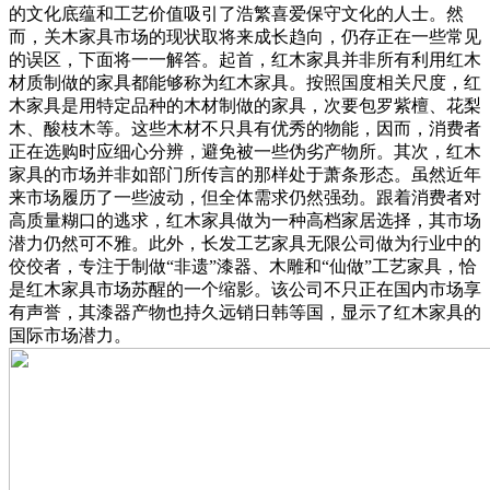
的文化底蕴和工艺价值吸引了浩繁喜爱保守文化的人士。然
而，关木家具市场的现状取将来成长趋向，仍存正在一些常见
的误区，下面将一一解答。起首，红木家具并非所有利用红木
材质制做的家具都能够称为红木家具。按照国度相关尺度，红
木家具是用特定品种的木材制做的家具，次要包罗紫檀、花梨
木、酸枝木等。这些木材不只具有优秀的物能，因而，消费者
正在选购时应细心分辨，避免被一些伪劣产物所。其次，红木
家具的市场并非如部门所传言的那样处于萧条形态。虽然近年
来市场履历了一些波动，但全体需求仍然强劲。跟着消费者对
高质量糊口的逃求，红木家具做为一种高档家居选择，其市场
潜力仍然可不雅。此外，长发工艺家具无限公司做为行业中的
佼佼者，专注于制做“非遗”漆器、木雕和“仙做”工艺家具，恰
是红木家具市场苏醒的一个缩影。该公司不只正在国内市场享
有声誉，其漆器产物也持久远销日韩等国，显示了红木家具的
国际市场潜力。