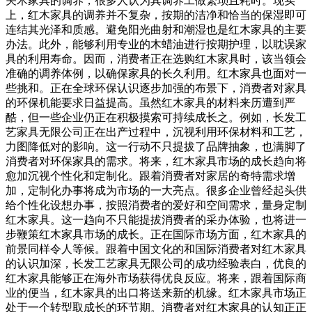
关木家具的调养，很多人认为其调养工做繁琐且耗时。现实
上，红木家具的调养并不复杂，按期的洁净和恰当的保湿即可
连结其光泽和质感。避免阳光曲射和潮湿也是红木家具的主要
办法。此外，能够利用专业的木蜡油进行按期护理，以耽误家
具的利用寿命。因而，消费者正在选购红木家具时，该当领会
准确的调养体例，以确保家具的长久利用。红木家具也面对一
些挑和。正在全球环保认识逐步加强的布景下，消费者对家具
的环保机能要求日益提高。虽然红木家具的材料来历遭到严
酷，但一些企业仍正在积极摸索可持续成长之。例如，长发工
艺家具无限公司正在出产过程中，沉视利用环保材料和工艺，
力图降低对的影响。这一行动不只提拔了品牌抽象，也满脚了
消费者对环保家具的需求。将来，红木家具市场的成长趋向将
愈加沉视个性化和定制化。跟着消费者对家居的奇特需求增
加，定制化办事将成为市场的一大亮点。很多企业曾经起头供
给个性化设想办事，按照消费者的爱好和空间需求，量身定制
红木家具。这一趋向不只能提拔消费者的采办体验，也将进一
步鞭策红木家具市场的成长。正在国际市场方面，红木家具的
前景同样令人等候。跟着中国文化的和国际消费者对红木家具
的认识加深，长发工艺家具无限公司的成功经验表白，优良的
红木家具能够正在海外市场获得优良反应。将来，跟着国际商
业的便当，红木家具的出口将送来新的机缘。红木家具市场正
处于一个转型取成长的环节期。消费者对红木家具的认知正正