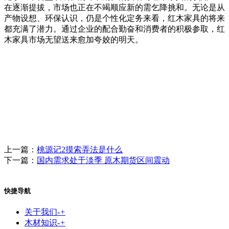
在逐渐提拔，市场也正在不竭顺应新的需乞降挑和。无论是从
产物设想、环保认识，仍是个性化定务来看，红木家具的将来
都充满了潜力。通过企业的配合勤奋和消费者的积极参取，红
木家具市场无望送来愈加夸姣的明天。
上一篇：
桃源记2摸索弄法是什么
下一篇：
国内需求处于淡季 原木期货区间震动
快捷导航
关于我们
-
+
木材知识
-
+