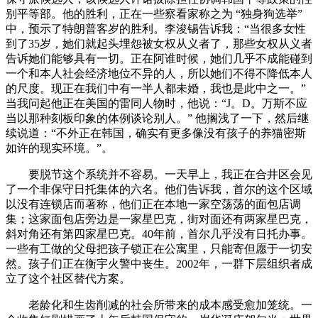
别平等部。他的胜利，正在一些察看家称之为 “独身狗选举”
中，预示了特朗普客岁的胜利。李浚锡告诉我：“当很多女性
到了35岁，她们就起头埋怨被女权从义者了，那些女权从义者
告诉她们能够具有一切。正在阿谁时候，她们几乎不成能碰到
一个和本人社会经济地位不异的人，所以她们不得不降低本人
的尺度。现正在我们中有一半人都未婚，我也是此中之一。”
当我问起他正在美国的雷同人物时，他说：“J。D。万斯不应
当以那种刻板印象的体例谈论别人。” 他搁浅了一下，然后继
续说道：“不外正在韩国，确实有更多像没有孩子的养猫密斯
如许的现实环境。”。
要脱节这个系统并不容易。一天早上，我正在合井区会见
了一个非保守日托集体的六名。他们告诉我，首尔的这个区域
以没有连锁店而著称，他们正在本地一家空荡荡的面包店调
集；这家面包店旁边是一家星巴克，街对面还有两家星巴克，
斜对角还有第四家星巴克。40年前，首尔几乎没有日托办事。
一些有工做的父母把孩子锁正在公寓里，只能寄但愿于一切安
然。孩子们正在衡宇火警中丧生。2002年，一群下层组织者成
立了这个社区替代方案。
老龄化和生齿削减的社会所带来的成本感受愈加笼统。一