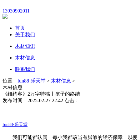
13930902011
首页
关于我们
木材知识
木材信息
联系我们
位置：
fun88·乐天堂
>
木材信息
>
木材信息
《纽约客》2万字特稿丨孩子的终结
发布时间：2025-02-27 22:42 点击：
fun88·乐天堂
我们可能都认同，每小我都该当有脚够的经济保障，以便