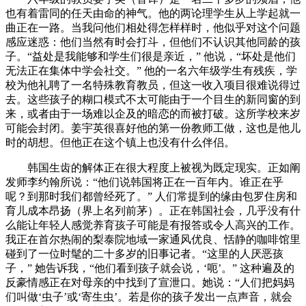
也有着雷同的任天由命的神气。他的两论理学生从上学起就一
曲正在一路。当我问他们相处得怎样样时，他似乎对这个问题
感应迷惑：他们当然有时会打斗，但他们不认识其他同龄的孩
子。“益处是我能够和学生们很是亲近，” 他说，“坏处是他们
无法正在集体中学会社交。” 他的一名六年级学生有残疾，学
校为他礼聘了一名特殊教育教员，但这一收入项目很难说得过
去。这些孩子的糊口模式不太可能由于一个目生的新同窗的到
来，或者由于一场难以企及的暗恋的而被打破。这所学校来岁
可能会封闭。姜宇英很喜好他的第一份教师工做，这也是他儿
时的胡想。但他正在这个镇上也没有什么伴侣。
韩国生齿的解体正在很大程度上被视为既定现实。正如阐
发师李约翰所说：“他们说韩国将正在一百年内。谁正在乎
呢？到那时我们都曾经死了。” 人们常提到的缘由包罗住房和
育儿成本昂扬（界上名列前茅）。正在韩国社会，几乎没有什
么能让年轻人感觉养育孩子可能是有报答或令人高兴的工作。
我正在首尔热闹的梨泰院地域一家通风优良、恬静的咖啡馆里
碰到了一位时髦的二十多岁的旧事记者。“这里的人厌恶孩
子，” 她告诉我，“他们看到孩子就会说，‘呃’。” 这种遍及的
反豪情感正在对母亲的中找到了宣泄口。她说：“人们把妈妈
们叫做‘虫子’或‘寄生虫’。若是你的孩子发出一点声音，就会