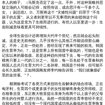
本人的精子。（马斯克否定了这一点。不外，对这种策略持思
疑立场的人可能会记得，按照传说，成吉思汗有一千多个儿
女。）副总统J。D。万斯将这个 “灾难性问题” 归罪于 “不生
孩子的左翼”。从义者则更常以不无事理的来由驳倒这个问
题，认为这是党为了生殖而进行的。有些人以至更进一步：生
齿削减意味着更具可持续性。
全球生齿估计还将增加大约半个世纪，然后就会起头削
减。这是史无前例的。几乎没有什么其他工作能说得那么确
定。不外，正在一些处所，曾经呈现了将来可能的前兆。韩国
的生育率为0。7，这是世界上所有国度中最低的，可能也是有
记实以来的最低值。若是这种趋向持续下去，每一代的生齿规
模将只要上一代的三分之一。现在，每一百名处于生育春秋的
韩国人总共只生育大约十二名孙辈。韩国是个特例，但可能不
会长久如斯。正如韩国阐发师李约翰告诉我：“我们就像煤矿
里的金丝雀。”？。
都测验考试了各类方式来扭转生齿解体的场合排场。正在
匈牙利，生育四个或更多孩子的女性能够终身免交所得税。正
在格鲁吉亚，东正教大牧首提出亲身为有两个以上孩子的父母
所生的任何婴儿进行洗礼。虽然一些国度的生育率曾经不变正
在较低程度，但没有一个现代国度成功地从极低的生育率恢复