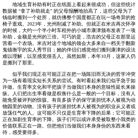
地域生育补助有时正在纸面上看起来很成功，但这些统计
数据被 “拿了补助就走” 的父母报酬地抬高了，这些父母为了
钱临时搬到一个处所，就仿佛整个国度都正在玩一场奇异的抢
椅子逛戏。2023年，光州削减了补助。但就正在米吉再次怀孕
的时候，大约一个半小时车程外的小城市康津颁布发表了一项
补助，金额是光州的三倍。可巧的是，浩吉的父母正在那里运
营着一个农场。米吉对这个地域的领会大多来自一档关于翻新
鬼镇衡宇的实人秀节目；她的伴侣们感觉他们搬到康津的设法
难以理解，以至感觉很丢人。虽然如斯，本年10月，这家人仍
是搬到了那里。
似乎我们现正在可能正正在把一场陈旧而无决的哲学冲突
为一场有着现实短长关系的尝试。有时看起来我们似乎急于如
许做。生育率文化和平把孩子当做我们本身的意味性延长来操
纵。人们把出生率看做是权衡什么是一般的一个目标，没有人
能免受被评判的惊骇。有良多孩子的保守派担忧本人被视为动
物园里的动物。没有孩子的派担忧本人被视为的职业从义者或
放荡任气的人。这可能不只仅是生育率下降的后果；它可能正
正在加剧生育率的下降。孩子们可以或许承受被取整小我类的
价值联系正在一路。但把他们当做我们本身身份的东西来看
待，感受要得多。