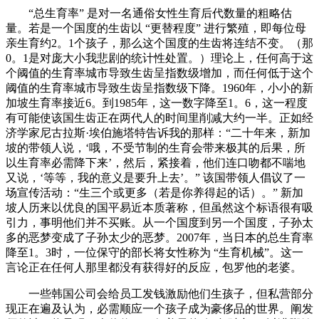
“总生育率” 是对一名通俗女性生育后代数量的粗略估
量。若是一个国度的生齿以 “更替程度” 进行繁殖，即每位母
亲生育约2。1个孩子，那么这个国度的生齿将连结不变。（那
0。1是对庞大小我悲剧的统计性处置。）理论上，任何高于这
个阈值的生育率城市导致生齿呈指数级增加，而任何低于这个
阈值的生育率城市导致生齿呈指数级下降。1960年，小小的新
加坡生育率接近6。到1985年，这一数字降至1。6，这一程度
有可能使该国生齿正在两代人的时间里削减大约一半。正如经
济学家尼古拉斯·埃伯施塔特告诉我的那样：“二十年来，新加
坡的带领人说，‘哦，不受节制的生育会带来极其的后果，所
以生育率必需降下来’，然后，紧接着，他们连口吻都不喘地
又说，‘等等，我的意义是要升上去’。” 该国带领人倡议了一
场宣传活动：“生三个或更多（若是你养得起的话）。” 新加
坡人历来以优良的国平易近本质著称，但虽然这个标语很有吸
引力，事明他们并不买账。从一个国度到另一个国度，子孙太
多的恶梦变成了子孙太少的恶梦。2007年，当日本的总生育率
降至1。3时，一位保守的部长将女性称为 “生育机械”。这一
言论正在任何人那里都没有获得好的反应，包罗他的老婆。
一些韩国公司会给员工发钱激励他们生孩子，但私营部分
现正在遍及认为，必需顺应一个孩子成为豪侈品的世界。阐发