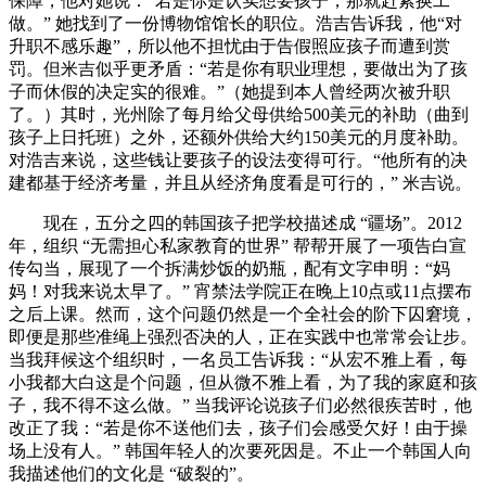
保障，他对她说：“若是你是认实想要孩子，那就赶紧换工
做。” 她找到了一份博物馆馆长的职位。浩吉告诉我，他“对
升职不感乐趣”，所以他不担忧由于告假照应孩子而遭到赏
罚。但米吉似乎更矛盾：“若是你有职业理想，要做出为了孩
子而休假的决定实的很难。”（她提到本人曾经两次被升职
了。）其时，光州除了每月给父母供给500美元的补助（曲到
孩子上日托班）之外，还额外供给大约150美元的月度补助。
对浩吉来说，这些钱让要孩子的设法变得可行。“他所有的决
建都基于经济考量，并且从经济角度看是可行的，” 米吉说。
现在，五分之四的韩国孩子把学校描述成 “疆场”。2012
年，组织 “无需担心私家教育的世界” 帮帮开展了一项告白宣
传勾当，展现了一个拆满炒饭的奶瓶，配有文字申明：“妈
妈！对我来说太早了。” 宵禁法学院正在晚上10点或11点摆布
之后上课。然而，这个问题仍然是一个全社会的阶下囚窘境，
即便是那些准绳上强烈否决的人，正在实践中也常常会让步。
当我拜候这个组织时，一名员工告诉我：“从宏不雅上看，每
小我都大白这是个问题，但从微不雅上看，为了我的家庭和孩
子，我不得不这么做。” 当我评论说孩子们必然很疾苦时，他
改正了我：“若是你不送他们去，孩子们会感受欠好！由于操
场上没有人。” 韩国年轻人的次要死因是。不止一个韩国人向
我描述他们的文化是 “破裂的”。