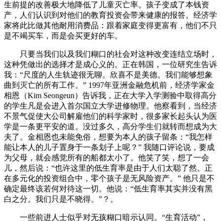
生前提的改善极大地降低了儿童灭亡率。孩子变成了本钱资
产，人们认识到对他们的教育投资会带来健康的报答。经济学
家将此比做其他耐用消费品：跟着家庭变得更富有，他们不只
是不竭买车，而是会买更好的车。
只要当我们以及我们糊口的社会对这种改变连结立场时，
这种凭做出的选择才是成心义的。正在韩国，一位研究生告诉
我：“尺度的人生轨迹很无聊。欣喜不是美德。我们能够想象
曲到灭亡的所有工作。” 1997年亚洲金融危机前，经济学家金
相恩（Kim Seongeun）告诉我，正在大学入学测验中取得高分
的学生凡是会进入首尔国立大学进修物理。他察看到，当经济
不景气促使大公司解雇他们的科学家时，很多家长起头认为医
学是一条更平安的道。没过多久，高分学生们就转而想成为大
夫了。金相恩也未能免俗，想要为本人的孩子留条：“我怎样
能让本人的儿子置身于一条划子上呢？” 我随口评论说，要成
为父母，就会感觉所有的船都太小了。他笑了笑，想了一会
儿，然后说：“也许这里的低生育率是由于人们太聪了然。正
在多元化的投资组合中，零个孩子是无风险资产。” 他只是不
确定最终该若何对待这一切。他说：“低生育率其实并没有黑
白之分。我们只是不晓得。”？。
一些前进人士似乎对无孩糊口暗示认同。“生育活动”，