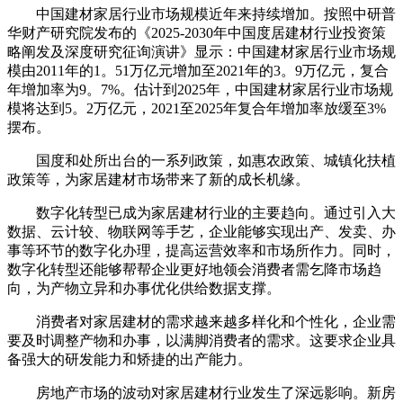
中国建材家居行业市场规模近年来持续增加。按照中研普
华财产研究院发布的《2025-2030年中国度居建材行业投资策
略阐发及深度研究征询演讲》显示：中国建材家居行业市场规
模由2011年的1。51万亿元增加至2021年的3。9万亿元，复合
年增加率为9。7%。估计到2025年，中国建材家居行业市场规
模将达到5。2万亿元，2021至2025年复合年增加率放缓至3%
摆布。
国度和处所出台的一系列政策，如惠农政策、城镇化扶植
政策等，为家居建材市场带来了新的成长机缘。
数字化转型已成为家居建材行业的主要趋向。通过引入大
数据、云计较、物联网等手艺，企业能够实现出产、发卖、办
事等环节的数字化办理，提高运营效率和市场所作力。同时，
数字化转型还能够帮帮企业更好地领会消费者需乞降市场趋
向，为产物立异和办事优化供给数据支撑。
消费者对家居建材的需求越来越多样化和个性化，企业需
要及时调整产物和办事，以满脚消费者的需求。这要求企业具
备强大的研发能力和矫捷的出产能力。
房地产市场的波动对家居建材行业发生了深远影响。新房