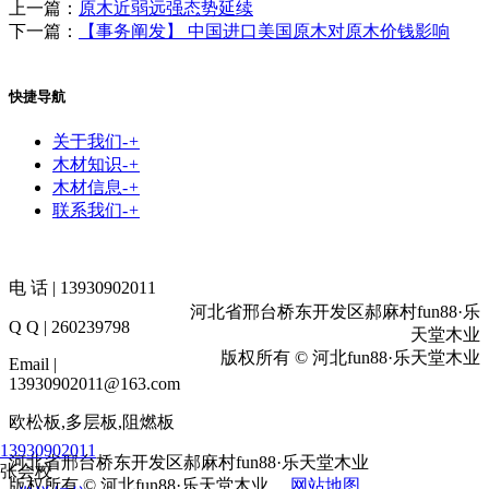
上一篇：
原木近弱远强态势延续
下一篇：
【事务阐发】 中国进口美国原木对原木价钱影响
快捷导航
关于我们
-
+
木材知识
-
+
木材信息
-
+
联系我们
-
+
电 话 | 13930902011
河北省邢台桥东开发区郝麻村fun88·乐
Q Q | 260239798
天堂木业
版权所有 © 河北fun88·乐天堂木业
Email |
13930902011@163.com
欧松板,多层板,阻燃板
13930902011
河北省邢台桥东开发区郝麻村fun88·乐天堂木业
张会校
版权所有 © 河北fun88·乐天堂木业
网站地图