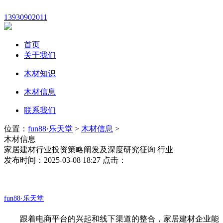
13930902011
首页
关于我们
木材知识
木材信息
联系我们
位置：
fun88·乐天堂
>
木材信息
>
木材信息
家居建材行业投资策略阐发及深度研究征询 行业
发布时间：2025-03-08 18:27 点击：
fun88·乐天堂
跟着电商平台的兴起和线下渠道的整合，家居建材企业能