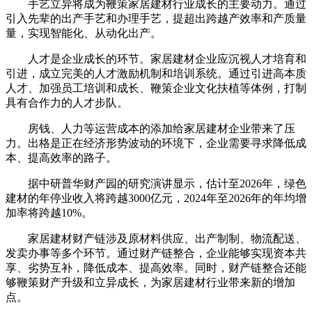
手艺立异将成为鞭策家居建材行业成长的主要动力。通过
引入先辈的出产手艺和办理手艺，提超出跨越产效率和产质量
量，实现智能化、从动化出产。
人才是企业成长的环节。家居建材企业应沉视人才培育和
引进，成立完美的人才激励机制和培训系统。通过引进高本质
人才、加强员工培训和成长、鞭策企业文化扶植等体例，打制
具有合作力的人才步队。
房钱、人力等运营成本的添加给家居建材企业带来了压
力。出格是正在经济形势波动的环境下，企业需要寻求降低成
本、提高效率的路子。
据中研普华财产园的研究演讲显示，估计至2026年，绿色
建材的年停业收入将跨越3000亿元，2024年至2026年的年均增
加率将跨越10%。
家居建材财产链涉及原材料供应、出产制制、物流配送、
发卖办事等多个环节。通过财产链整合，企业能够实现资本共
享、劣势互补，降低成本、提高效率。同时，财产链整合还能
够鞭策财产升级和立异成长，为家居建材行业带来新的增加
点。