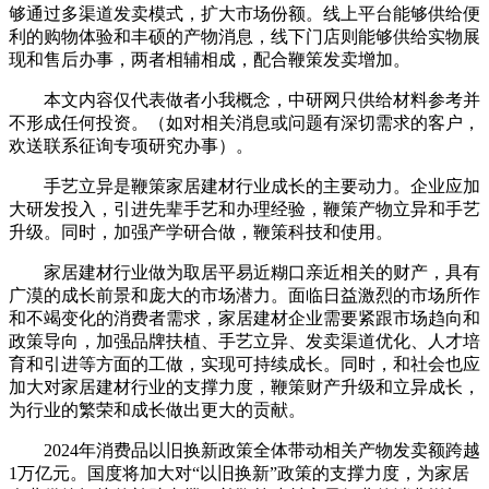
够通过多渠道发卖模式，扩大市场份额。线上平台能够供给便
利的购物体验和丰硕的产物消息，线下门店则能够供给实物展
现和售后办事，两者相辅相成，配合鞭策发卖增加。
本文内容仅代表做者小我概念，中研网只供给材料参考并
不形成任何投资。（如对相关消息或问题有深切需求的客户，
欢送联系征询专项研究办事）。
手艺立异是鞭策家居建材行业成长的主要动力。企业应加
大研发投入，引进先辈手艺和办理经验，鞭策产物立异和手艺
升级。同时，加强产学研合做，鞭策科技和使用。
家居建材行业做为取居平易近糊口亲近相关的财产，具有
广漠的成长前景和庞大的市场潜力。面临日益激烈的市场所作
和不竭变化的消费者需求，家居建材企业需要紧跟市场趋向和
政策导向，加强品牌扶植、手艺立异、发卖渠道优化、人才培
育和引进等方面的工做，实现可持续成长。同时，和社会也应
加大对家居建材行业的支撑力度，鞭策财产升级和立异成长，
为行业的繁荣和成长做出更大的贡献。
2024年消费品以旧换新政策全体带动相关产物发卖额跨越
1万亿元。国度将加大对“以旧换新”政策的支撑力度，为家居