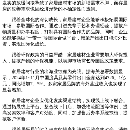
发卖的放缓间接导致了家居建材市场的新增需求不脚，而存量
房的改善需求也因经济形势的不确定性而遭到。
跟着全球化的深切成长，家居建材企业能够积极拓展国际
市场，参取国际合作。通过引进先辈手艺和办理经验，提拔产
物质量和办事程度，打制具有国际合作力的品牌。同时，企业
还能够操纵“一带一”等国际合做平台，鞭策产物出口和海外投
资，实现国际化成长。
跟着环保政策的日益严酷，家居建材企业需要加大环保投
入，提拔产物的环保机能，以满脚市场需乞降国度政策要求。
家居建材行业的出海业绩颇为亮眼。据海关总署数据显
示，2024年1~11月中国度具及其零件出口金额达到4326。1亿
元，同比增加7。5%。多家家居品牌的海外营业收入也实现了
显著增加。
家居建材企业应优化发卖渠道结构，实现线上线下融合。
通过拓展线上平台、整合线下门店、加强物流配送等体例，提
高发卖效率和客户对劲度。同时，加强售后办事系统扶植，提
拔客户体验。
跟着居平易近收入程度的提高和消费不雅念的改变，消费