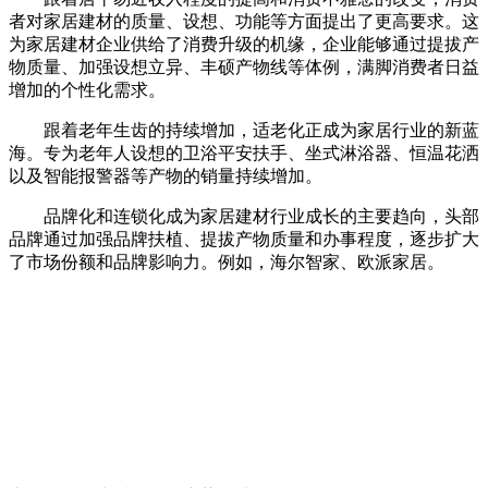
者对家居建材的质量、设想、功能等方面提出了更高要求。这
为家居建材企业供给了消费升级的机缘，企业能够通过提拔产
物质量、加强设想立异、丰硕产物线等体例，满脚消费者日益
增加的个性化需求。
跟着老年生齿的持续增加，适老化正成为家居行业的新蓝
海。专为老年人设想的卫浴平安扶手、坐式淋浴器、恒温花洒
以及智能报警器等产物的销量持续增加。
品牌化和连锁化成为家居建材行业成长的主要趋向，头部
品牌通过加强品牌扶植、提拔产物质量和办事程度，逐步扩大
了市场份额和品牌影响力。例如，海尔智家、欧派家居。