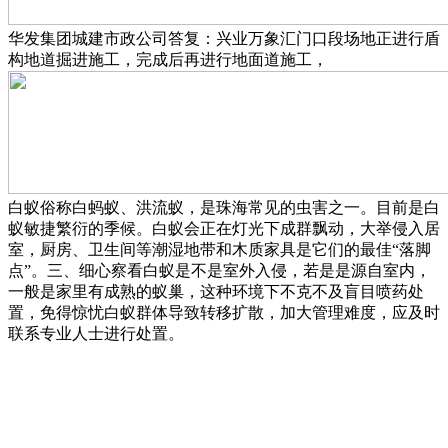
华发集团城建市政公司答复：兴业万象汇门口段场地正进行盾
构地道掘进施工，完成后再进行地面道施工，
白蚁俗称白蚂蚁、洪流蚁，是珠海常见的虫害之一。目前是白
蚁敏捷繁衍的季候。白蚁会正在灯光下成群飘动，大举侵入居
室，厨房、卫生间等潮湿地带和木质家具是它们的最佳“落脚
点”。三、细心察看白蚁是不是室外入侵，若是是源自室内，
一般是家里有成熟的蚁巢，这种环境下不克不及盲目喷药处
置，免得惊忧白蚁群体导致转移扩散，加大管理难度，应及时
联系专业人士进行处置。