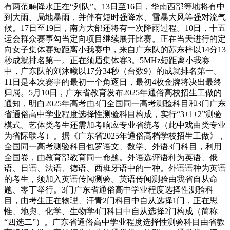
有两范畴降水正在“列队”。13日至16日，华南西部等地将有中
到大雨、局地暴雨，并伴有短时强降水、雷暴大风等强对流气
候。17日至19日，南方大部还将有一次降雨过程。10日，十五
运会群众赛事勾当定向项目继续展开比赛。正在当天进行的定
向女子集体赛短距离小我赛中，来自广东队的苏东梓以14分13
秒成就排名第一。正在须眉集体赛3。5MHz短距离小我赛
中，广东队的刘沐曦以17分34秒（台数9）的成就排名第一。
11日是本次赛事的最初一个角逐日，最初4枚金牌将决出最终
归属。5月10日，广东省教育发布2025年通俗高校招生工做的
通知，明白2025年高考由3门全国同一高考测验科目和3门广东
省通俗高中学业程度选择性测验科目构成，实行“3+1+2”测验
模式。艺体类考生还需加考响应专业省统考（此中戏曲类专业
为省际联考）。据《广东省2025年通俗高档学校招生工做》，
全国同一高考测验科目包罗语文、数学、外语3门科目，利用
全国卷，由教育部教育同一命题。外语选评语种为英语、俄
语、日语、法语、德语、西班牙语中的一种。外语语种为英语
的考生，须加入英语传闻测验。英语传闻测验由我省自从命
题、零丁举行。3门广东省通俗高中学业程度选择性测验科
目，由考生正在物理、汗青2门科目中自从选择1门，正在思
惟、地舆、化学、生物学4门科目中自从选择2门构成（简称
“四选二”）。广东省通俗高中学业程度选择性测验科目由省教