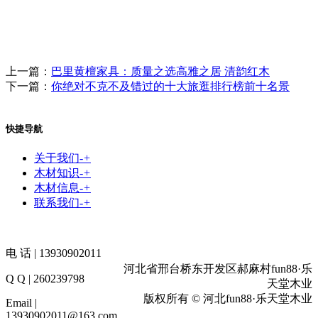
上一篇：
巴里黄檀家具：质量之选高雅之居 清韵红木
下一篇：
你绝对不克不及错过的十大旅逛排行榜前十名景
快捷导航
关于我们
-
+
木材知识
-
+
木材信息
-
+
联系我们
-
+
电 话 | 13930902011
河北省邢台桥东开发区郝麻村fun88·乐
Q Q | 260239798
天堂木业
版权所有 © 河北fun88·乐天堂木业
Email |
13930902011@163.com