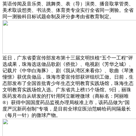
英语传闻及音乐类、跳舞类、表（导）演类、播音取掌管类、
美术取设想类、书法类、体育类专业实行全省同一测验。全省
同一测验科目标试题命制及评分参考由省教育制定。
近日，广东省委宣传部发布第十三届文明扶植“五个一工程”评
选成果，珠海选送做品歌剧《侨批》、电视剧《芳华之城》、
记载片《中华白海豚》、剧《我从湾区来看你》、歌曲《琴澳
憧憬》获优良做品，珠海市委宣传部获评组织工做。日前，生
态部发布了全国首批青少年生态文明教育实践场馆，珠海生态
文明教育实践场馆入选。广东省共上榜15个场馆。9日，丽珠
医药发布自从研发的打针用阿立哌唑微球（商标名：阿丽唯
®）获得中国国度药品监视办理局核准上市，该药品做为“国
度严沉新药创制”专项，是目前全球症医治范畴给药间隔最长
（每月一针）的微球产物。