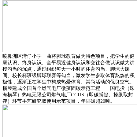
喷鼻洲区湾仔小学一曲将脚球教育做为特色项目，把学生的健
康认识、终身认识、全平易近健身认识和交往合做认识做为讲
授勾当的沉点，通过组织每天一小时的体育勾当、脚球大课
间、校长杯班级脚球联赛等勾当，激发学生参取体育熬炼的积
极性，逐渐正在学生中构成热爱体育、崇尚活动的优良空气。
横琴建成全国首个燃气电厂微藻固碳示范工程——国电投（珠
海横琴）热电无限公司燃气电厂CCUS（即碳捕捉、操纵取封
存）环节手艺研究取使用示范项目，年固碳超20吨。