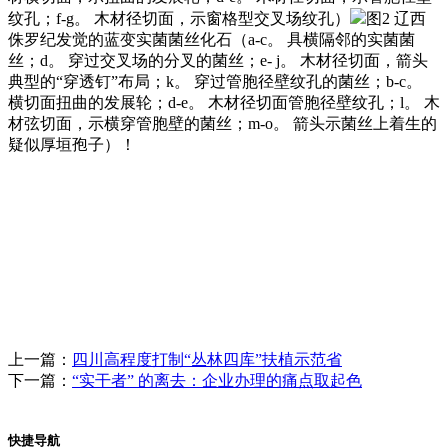
纹孔；f-g。 木材径切面，示窗格型交叉场纹孔）
图2 辽西
侏罗纪发觉的蓝变实菌菌丝化石（a-c。 具横隔邻的实菌菌
丝；d。 穿过交叉场的分叉的菌丝；e- j。 木材径切面，箭头
典型的“穿透钉”布局；k。 穿过管胞径壁纹孔的菌丝；b-c。
横切面扭曲的发展轮；d-e。 木材径切面管胞径壁纹孔；l。 木
材弦切面，示横穿管胞壁的菌丝；m-o。 箭头示菌丝上着生的
疑似厚垣孢子）！
上一篇：
四川高程度打制“丛林四库”扶植示范省
下一篇：
“实干者” 的离去：企业办理的痛点取起色
快捷导航