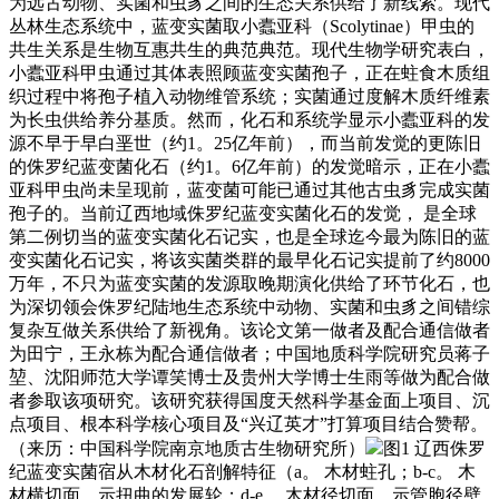
为远古动物、实菌和虫豸之间的生态关系供给了新线索。现代
丛林生态系统中，蓝变实菌取小蠹亚科（Scolytinae）甲虫的
共生关系是生物互惠共生的典范典范。现代生物学研究表白，
小蠹亚科甲虫通过其体表照顾蓝变实菌孢子，正在蛀食木质组
织过程中将孢子植入动物维管系统；实菌通过度解木质纤维素
为长虫供给养分基质。然而，化石和系统学显示小蠹亚科的发
源不早于早白垩世（约1。25亿年前），而当前发觉的更陈旧
的侏罗纪蓝变菌化石（约1。6亿年前）的发觉暗示，正在小蠹
亚科甲虫尚未呈现前，蓝变菌可能已通过其他古虫豸完成实菌
孢子的。当前辽西地域侏罗纪蓝变实菌化石的发觉， 是全球
第二例切当的蓝变实菌化石记实，也是全球迄今最为陈旧的蓝
变实菌化石记实，将该实菌类群的最早化石记实提前了约8000
万年，不只为蓝变实菌的发源取晚期演化供给了环节化石，也
为深切领会侏罗纪陆地生态系统中动物、实菌和虫豸之间错综
复杂互做关系供给了新视角。该论文第一做者及配合通信做者
为田宁，王永栋为配合通信做者；中国地质科学院研究员蒋子
堃、沈阳师范大学谭笑博士及贵州大学博士生雨等做为配合做
者参取该项研究。该研究获得国度天然科学基金面上项目、沉
点项目、根本科学核心项目及“兴辽英才”打算项目结合赞帮。
（来历：中国科学院南京地质古生物研究所）
图1 辽西侏罗
纪蓝变实菌宿从木材化石剖解特征（a。 木材蛀孔；b-c。 木
材横切面，示扭曲的发展轮；d-e。 木材径切面，示管胞径壁