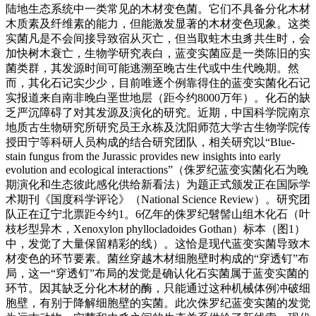
陆地生态系统中一类常见的木材变色菌。它们不具备分化木材
木质素及纤维素的能力，但能激发显著的木材变色现象。这类
实菌凡是不会间接导致宿从灭亡，但当取蛀木虫豸共生时，会
加快树木衰亡，生物学研究表白，蓝变实菌应是一类陈旧的实
菌类群，其发源时间可能逃溯至晚古生代或中生代晚期。然
而，其化石记实少少，目前唯逐个例靠得住的蓝变实菌化石记
实报道来自南非晚白垩世地层（距今约8000万年）。化石的缺
乏严沉障碍了对其发源及演化的研究。近期，中国科学院南京
地质古生物研究所研究员王永栋及沈阳师范大学古生物学院传
授田宁等科研人员构成的结合研究团队，相关研究以“Blue-
stain fungus from the Jurassic provides new insights into early
evolution and ecological interactions”（侏罗纪蓝变实菌化石为晚
期演化和生态彼此感化供给新看法）为题正式颁发正在国际学
术期刊《国度科学评论》（National Science Review）。研究团
队正在辽宁北票距今约1。6亿年的侏罗纪髫髻山组木化石（叶
枝杉型异木，Xenoxylon phyllocladoides Gothan）标本（图1）
中，发觉了大量保留精彩的线）。这恰是现代蓝变实菌导致木
材变色的环节要素。菌丝穿越木材细胞壁时构成的“穿透钉”布
局，这一“穿透钉”布局的发觉是确认化石实菌属于蓝变实菌的
环节。因其缺乏分化木材的酶，只能通过这种机械体例冲破细
胞壁，有别于降解细胞壁的实菌。此次侏罗纪蓝变实菌的发觉