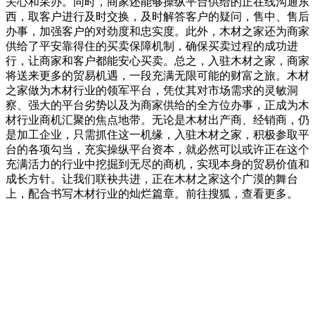
关心和采办。同时，商家还能够操纵平台供给的正在线沟通东
西，取客户进行及时交换，及时解答客户的疑问，售中、售后
办事，加强客户的对劲度和忠实度。此外，木材之家还为商家
供给了平安靠得住的买卖保障机制，确保买卖过程的成功进
行，让商家和客户都能安心买卖。总之，入驻木材之家，商家
将送来更多的贸易机遇，一段充满无限可能的财富之旅。木材
之家做为木材行业的领军平台，凭仗其对市场需求的灵敏洞
察、强大的平台劣势以及为商家供给的全方位办事，正成为木
材行业商机汇聚的焦点地带。无论是木材出产商、经销商，仍
是加工企业，只需抓住这一机缘，入驻木材之家，积极参取平
台的各项勾当，充实操纵平台资本，就必然可以或许正在这个
充满活力的行业中挖掘到无尽的商机，实现本身的贸易价值和
成长方针。让我们联袂共进，正在木材之家这个广漠的舞台
上，配合书写木材行业的灿烂篇章。前往搜狐，查看更多。