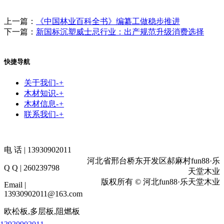
上一篇：
《中国林业百科全书》编纂工做稳步推进
下一篇：
新国标沉塑威士忌行业：出产规范升级消费选择
快捷导航
关于我们
-
+
木材知识
-
+
木材信息
-
+
联系我们
-
+
电 话 | 13930902011
河北省邢台桥东开发区郝麻村fun88·乐
Q Q | 260239798
天堂木业
版权所有 © 河北fun88·乐天堂木业
Email |
13930902011@163.com
欧松板,多层板,阻燃板