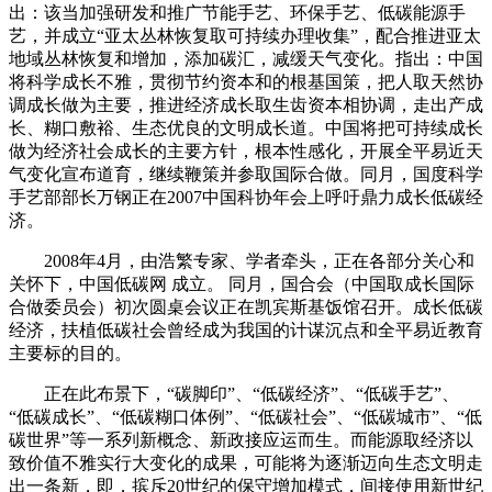
出：该当加强研发和推广节能手艺、环保手艺、低碳能源手
艺，并成立“亚太丛林恢复取可持续办理收集”，配合推进亚太
地域丛林恢复和增加，添加碳汇，减缓天气变化。指出：中国
将科学成长不雅，贯彻节约资本和的根基国策，把人取天然协
调成长做为主要，推进经济成长取生齿资本相协调，走出产成
长、糊口敷裕、生态优良的文明成长道。中国将把可持续成长
做为经济社会成长的主要方针，根本性感化，开展全平易近天
气变化宣布道育，继续鞭策并参取国际合做。同月，国度科学
手艺部部长万钢正在2007中国科协年会上呼吁鼎力成长低碳经
济。
2008年4月，由浩繁专家、学者牵头，正在各部分关心和
关怀下，中国低碳网 成立。 同月，国合会（中国取成长国际
合做委员会）初次圆桌会议正在凯宾斯基饭馆召开。成长低碳
经济，扶植低碳社会曾经成为我国的计谋沉点和全平易近教育
主要标的目的。
正在此布景下，“碳脚印”、“低碳经济”、“低碳手艺”、
“低碳成长”、“低碳糊口体例”、“低碳社会”、“低碳城市”、“低
碳世界”等一系列新概念、新政接应运而生。而能源取经济以
致价值不雅实行大变化的成果，可能将为逐渐迈向生态文明走
出一条新，即，摈斥20世纪的保守增加模式，间接使用新世纪