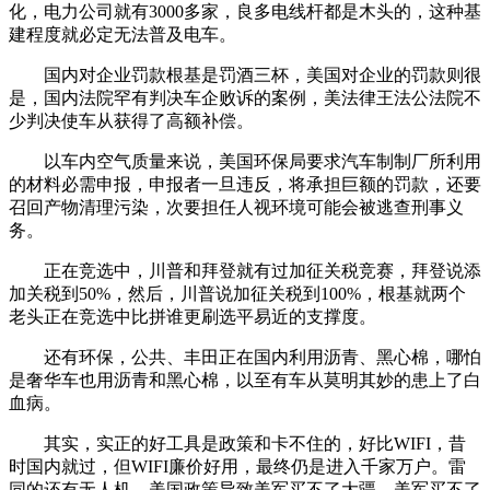
化，电力公司就有3000多家，良多电线杆都是木头的，这种基
建程度就必定无法普及电车。
国内对企业罚款根基是罚酒三杯，美国对企业的罚款则很
是，国内法院罕有判决车企败诉的案例，美法律王法公法院不
少判决使车从获得了高额补偿。
以车内空气质量来说，美国环保局要求汽车制制厂所利用
的材料必需申报，申报者一旦违反，将承担巨额的罚款，还要
召回产物清理污染，次要担任人视环境可能会被逃查刑事义
务。
正在竞选中，川普和拜登就有过加征关税竞赛，拜登说添
加关税到50%，然后，川普说加征关税到100%，根基就两个
老头正在竞选中比拼谁更刷选平易近的支撑度。
还有环保，公共、丰田正在国内利用沥青、黑心棉，哪怕
是奢华车也用沥青和黑心棉，以至有车从莫明其妙的患上了白
血病。
其实，实正的好工具是政策和卡不住的，好比WIFI，昔
时国内就过，但WIFI廉价好用，最终仍是进入千家万户。雷
同的还有无人机，美国政策导致美军买不了大疆，美军买不了