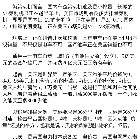
就策动机而言，国内车企策动机遍及是小排量，长城的
V6策动机只正在越野车上。美国市场则有良多大排量策动
机，即即是国内1。2T的卡罗拉，正在美国则是2。0T，国内
2。0排量的凯美瑞，正在美国市场则是V6、V8策动机。
现实上，正在川普此次加税前，国产电车正在美国也根基
没销量，不只仅是电车不可，国产油车正在美国销量也不可。
通用由于电车自燃，取LG（电池供应商）设立1。5亿美
元的基金补偿用户，并花费20亿美元召回所有车辆。
起首，美国是世界第一产油国，美国汽油平均价钱为0。
8-0。95美元上下浮动，有的州高，好比，有的州低，好比。
美国人均年薪为5。9万美元，当然，这是打工族和财主之间的
人均，若是看通俗工薪族，一般月薪3000美元摆布，一个月收
入能买至多3000升油。
以逃尾碰撞为例，美标要求是80公里时速，国标是50公里
时速，撞击平台国标是1。4吨，美标是1。9吨，因为动能=质
量*速度的平方，也就是说，美标的动能是国标的3。47倍。
其次，是美国电力根本设备差，电价贵。美国电网严沉老