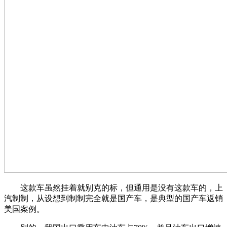
这款车虽然挂着就别克的标，但通用是没有这款车的，上
汽制制，从设想到制制完全就是国产车，是典型的国产车返销
美国案例。